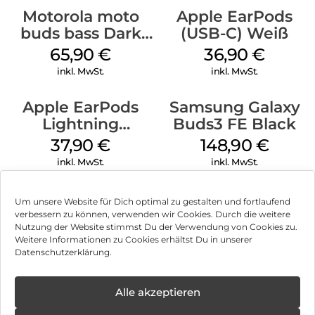
Motorola moto
Apple EarPods
buds bass Dark
(USB-C) Weiß
Shadow
65,90
€
36,90
€
inkl. MwSt.
inkl. MwSt.
Apple EarPods
Samsung Galaxy
Lightning
Buds3 FE Black
Anschluss Weiß
37,90
€
148,90
€
inkl. MwSt.
inkl. MwSt.
Um unsere Website für Dich optimal zu gestalten und fortlaufend
verbessern zu können, verwenden wir Cookies. Durch die weitere
Nutzung der Website stimmst Du der Verwendung von Cookies zu.
Impressum
Weitere Informationen zu Cookies erhältst Du in unserer
Datenschutzerklärung.
AGB
Datenschutz
Alle akzeptieren