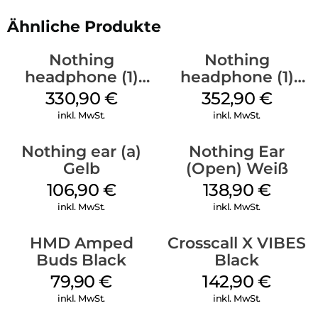
Ähnliche Produkte
Nothing
Nothing
headphone (1)
headphone (1)
Schwarz
Weiß
330,90
€
352,90
€
inkl. MwSt.
inkl. MwSt.
Nothing ear (a)
Nothing Ear
Gelb
(Open) Weiß
106,90
€
138,90
€
inkl. MwSt.
inkl. MwSt.
HMD Amped
Crosscall X VIBES
Buds Black
Black
79,90
€
142,90
€
inkl. MwSt.
inkl. MwSt.