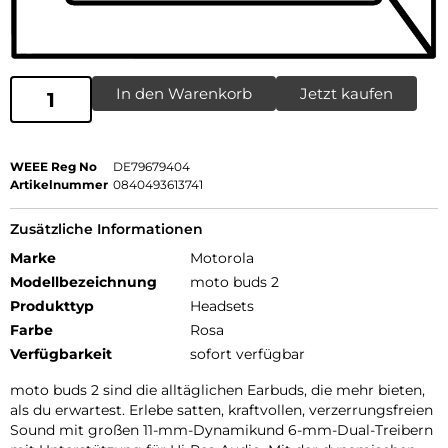
In den Warenkorb
Jetzt kaufen
WEEE Reg No
DE79679404
Artikelnummer
0840493613741
Zusätzliche Informationen
Marke
Motorola
Modellbezeichnung
moto buds 2
Produkttyp
Headsets
Farbe
Rosa
Verfügbarkeit
sofort verfügbar
moto buds 2 sind die alltäglichen Earbuds, die mehr bieten,
als du erwartest. Erlebe satten, kraftvollen, verzerrungsfreien
Sound mit großen 11-mm-Dynamikund 6-mm-Dual-Treibern