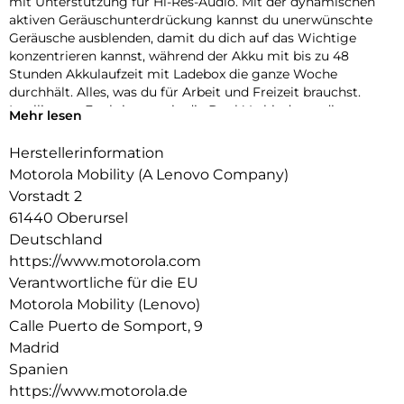
mit Unterstützung für Hi-Res-Audio. Mit der dynamischen
aktiven Geräuschunterdrückung kannst du unerwünschte
Geräusche ausblenden, damit du dich auf das Wichtige
konzentrieren kannst, während der Akku mit bis zu 48
Stunden Akkulaufzeit mit Ladebox die ganze Woche
durchhält. Alles, was du für Arbeit und Freizeit brauchst.
Intelligente Funktionen wie die Dual-Verbindung, die
Mehr lesen
Trageerkennung und die Berührungssteuerung machen das
Leben nahtlos, und das leichte, robuste Design ist für den
Herstellerinformation
täglichen Gebrauch ausgelegt.
Motorola Mobility (A Lenovo Company)
Vorstadt 2
61440 Oberursel
Deutschland
https://www.motorola.com
Verantwortliche für die EU
Motorola Mobility (Lenovo)
Calle Puerto de Somport, 9
Madrid
Spanien
https://www.motorola.de