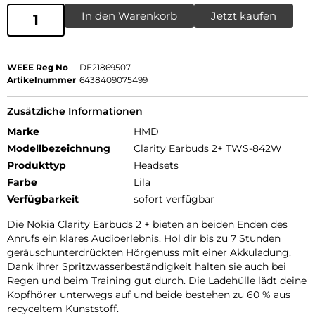
In den Warenkorb
Jetzt kaufen
WEEE Reg No
DE21869507
Artikelnummer
6438409075499
Zusätzliche Informationen
Marke
HMD
Modellbezeichnung
Clarity Earbuds 2+ TWS-842W
Produkttyp
Headsets
Farbe
Lila
Verfügbarkeit
sofort verfügbar
Die Nokia Clarity Earbuds 2 + bieten an beiden Enden des
Anrufs ein klares Audioerlebnis. Hol dir bis zu 7 Stunden
geräuschunterdrückten Hörgenuss mit einer Akkuladung.
Dank ihrer Spritzwasserbeständigkeit halten sie auch bei
Regen und beim Training gut durch. Die Ladehülle lädt deine
Kopfhörer unterwegs auf und beide bestehen zu 60 % aus
recyceltem Kunststoff.