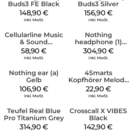
Buds3 FE Black
Buds3 Silver
eine Verbindung zu deinen Android-Geräten herstellen. Dank
148,90
€
156,90
€
der Mehrfachverbindung kannst du nahtlos eine Verbindung
zu mehreren Quellen gleichzeitig herstellen, sodass du ein
inkl. MwSt.
inkl. MwSt.
Video auf einem Gerät ansehen und auf einem anderen einen
Anruf entgegennehmen kannst.
Cellularline Music
Nothing
& Sound
headphone (1)
Bluetooth
Weiß
58,90
€
304,90
€
Headphone MAXI
inkl. MwSt.
inkl. MwSt.
3 Blue
Nothing ear (a)
4Smarts
Gelb
Kopfhörer Melody
Digital USB-C
106,90
€
22,90
€
Weiß
inkl. MwSt.
inkl. MwSt.
Teufel Real Blue
Crosscall X VIBES
Pro Titanium Grey
Black
314,90
€
142,90
€