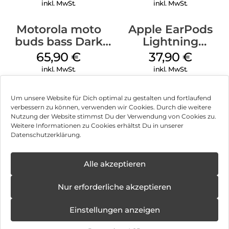
inkl. MwSt.
inkl. MwSt.
Motorola moto
Apple EarPods
buds bass Dark
Lightning
Shadow
Anschluss Weiß
65,90
€
37,90
€
inkl. MwSt.
inkl. MwSt.
Um unsere Website für Dich optimal zu gestalten und fortlaufend
verbessern zu können, verwenden wir Cookies. Durch die weitere
Nutzung der Website stimmst Du der Verwendung von Cookies zu.
Impressum
Weitere Informationen zu Cookies erhältst Du in unserer
Datenschutzerklärung.
AGB
Datenschutz
Alle akzeptieren
Vertrag widerrufen
Nur erforderliche akzeptieren
Hinweis zur Batterieentsorgung
Einstellungen anzeigen
Newsletter