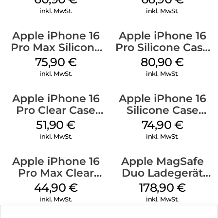
Black
inkl. MwSt.
inkl. MwSt.
Apple iPhone 16
Apple iPhone 16
Pro Max Silicone
Pro Silicone Case
Case MagSafe
MagSafe Stone
75,90
€
80,90
€
Stone Gray
Gray
inkl. MwSt.
inkl. MwSt.
Apple iPhone 16
Apple iPhone 16
Pro Clear Case
Silicone Case
MagSafe
MagSafe Black
51,90
€
74,90
€
Transparent
inkl. MwSt.
inkl. MwSt.
Apple iPhone 16
Apple MagSafe
Pro Max Clear
Duo Ladegerät
Case MagSafe
Weiß
44,90
€
178,90
€
Transparent
inkl. MwSt.
inkl. MwSt.