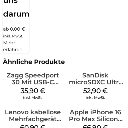
uns
darum!
ab 0,00 €
inkl. MwSt.
Mehr
erfahren
Ähnliche Produkte
Zagg Speedport
SanDisk
30 Mit USB-C
microSDXC Ultra
Kabel Weiß
128 GB + Adapter
35,90
€
52,90
€
Mobile
inkl. MwSt.
inkl. MwSt.
Lenovo kabellose
Apple iPhone 16
Mehrfachgerät
Pro Max Silicone
Luna Grey
Case MagSafe
60,90
€
66,90
€