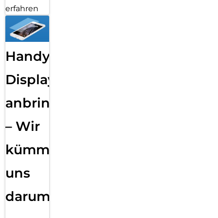
erfahren
Handy
Displayfolie
anbringen
– Wir
kümmern
uns
darum!