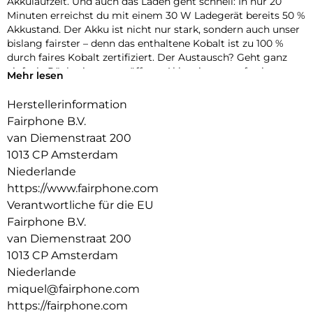
Akkulaufzeit. Und auch das Laden geht schnell: In nur 20
Minuten erreichst du mit einem 30 W Ladegerät bereits 50 %
Akkustand. Der Akku ist nicht nur stark, sondern auch unser
bislang fairster – denn das enthaltene Kobalt ist zu 100 %
durch faires Kobalt zertifiziert. Der Austausch? Geht ganz
einfach: Rückseite unten öffnen, Akku einsetzen, fertig.
Mehr lesen
Herstellerinformation
Fairphone B.V.
van Diemenstraat 200
1013 CP Amsterdam
Niederlande
https://www.fairphone.com
Verantwortliche für die EU
Fairphone B.V.
van Diemenstraat 200
1013 CP Amsterdam
Niederlande
miquel@fairphone.com
https://fairphone.com