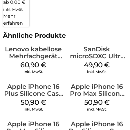
ab 0,00 €
inkl. MwSt.
Mehr
erfahren
Ähnliche Produkte
Lenovo kabellose
SanDisk
Mehrfachgerät
microSDXC Ultra
Luna Grey
128 GB + Adapter
60,90
€
49,90
€
Mobile
inkl. MwSt.
inkl. MwSt.
Apple iPhone 16
Apple iPhone 16
Plus Silicone Case
Pro Max Silicone
MagSafe Lake
Case MagSafe
50,90
€
50,90
€
Green
Denim
inkl. MwSt.
inkl. MwSt.
Apple iPhone 16
Apple iPhone 16