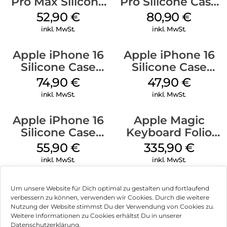
Pro Max Silicone
Pro Silicone Case
Case MagSafe
MagSafe Stone
52,90
€
80,90
€
Ultramarine
Gray
inkl. MwSt.
inkl. MwSt.
Apple iPhone 16
Apple iPhone 16
Silicone Case
Silicone Case
MagSafe Lake
MagSafe Fuchsia
74,90
€
47,90
€
Green
inkl. MwSt.
inkl. MwSt.
Apple iPhone 16
Apple Magic
Silicone Case
Keyboard Folio
MagSafe
iPad 10.9″ (10.Gen.)
55,90
€
335,90
€
Ultramarine
Weiß
inkl. MwSt.
inkl. MwSt.
Um unsere Website für Dich optimal zu gestalten und fortlaufend
verbessern zu können, verwenden wir Cookies. Durch die weitere
Nutzung der Website stimmst Du der Verwendung von Cookies zu.
Impressum
Weitere Informationen zu Cookies erhältst Du in unserer
Datenschutzerklärung.