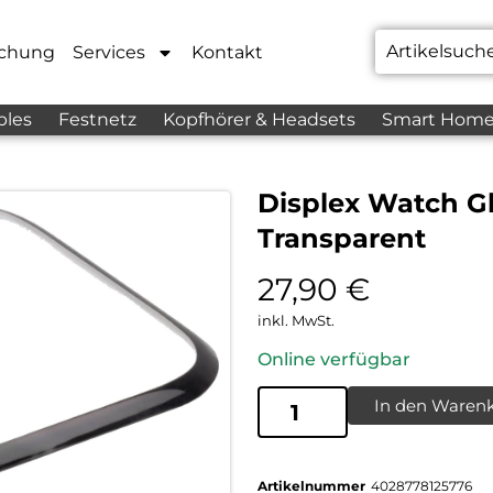
chung
Services
Kontakt
bles
Festnetz
Kopfhörer & Headsets
Smart Hom
Displex Watch Gl
Transparent
27,90
€
inkl. MwSt.
Online verfügbar
In den Waren
Artikelnummer
4028778125776