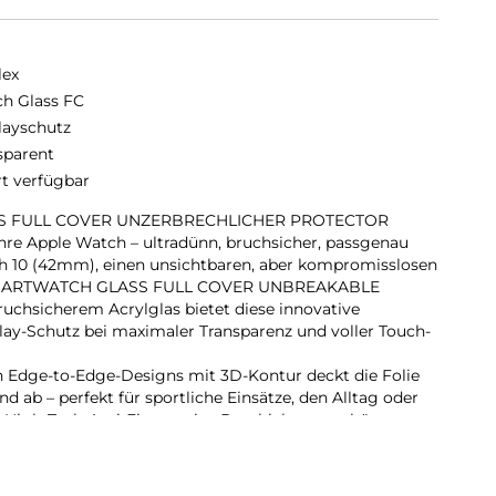
lex
h Glass FC
layschutz
sparent
rt verfügbar
S FULL COVER UNZERBRECHLICHER PROTECTOR
e Apple Watch – ultradünn, bruchsicher, passgenau
ch 10 (42mm), einen unsichtbaren, aber kompromisslosen
 SMARTWATCH GLASS FULL COVER UNBREAKABLE
uchsicherem Acrylglas bietet diese innovative
play-Schutz bei maximaler Transparenz und voller Touch-
n Edge-to-Edge-Designs mit 3D-Kontur deckt die Folie
d ab – perfekt für sportliche Einsätze, den Alltag oder
e High-Tech-Anti-Fingerprint-Beschichtung schützt vor
r dauerhaft brillante Optik.
ilfe aus recyceltem PET (rPET) macht die Anbringung
er, blasenfrei – ohne Werkzeug oder Klebstoffreste.