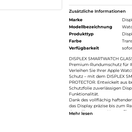
Zusätzliche Informationen
Marke
Disp
Modellbezeichnung
Watc
Produkttyp
Disp
Farbe
Tran
Verfügbarkeit
sofo
DISPLEX SMARTWATCH GLAS
Premium-Rundumschutz für Ihr
Verleihen Sie Ihrer Apple Wat
Schutz – mit dem DISPLEX
PROTECTOR. Entwickelt aus br
Schutzfolie zuverlässigen Dis
Funktionalität.
Dank des vollflächig haftende
das Display präzise bis zum Ran
den stilbewussten Nutzer. Ein
Mehr lesen
störenden Flecken und sorgt fü
Die beiliegende Eco-Montageh
zum Kinderspiel: einfach, sich