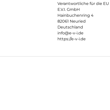
Produktvorteile im Überblick:
Verantwortliche für die EU
Unzerbrechliches, stoßdämpfe
E.V.I. GmbH
3D Edge-to-Edge Kontur für 
Hainbuchenring 4
Ultradünn – volle Touch-, Wis
82061 Neuried
High-Tech-Anti-Fingerprint-Be
Deutschland
Nachhaltiger Eco-Applikator (
Kompatibel mit Apple Watch 
info@e-v-i.de
Vertrauen Sie auf langlebigen
https://e-v-i.de
engineered in Germany by DI