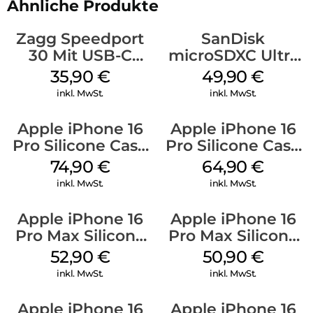
Ähnliche Produkte
Zagg Speedport
SanDisk
30 Mit USB-C
microSDXC Ultra
Kabel Weiß
128 GB + Adapter
35,90
€
49,90
€
Mobile
inkl. MwSt.
inkl. MwSt.
Apple iPhone 16
Apple iPhone 16
Pro Silicone Case
Pro Silicone Case
MagSafe Black
MagSafe Denim
74,90
€
64,90
€
inkl. MwSt.
inkl. MwSt.
Apple iPhone 16
Apple iPhone 16
Pro Max Silicone
Pro Max Silicone
Case MagSafe
Case MagSafe
52,90
€
50,90
€
Ultramarine
Denim
inkl. MwSt.
inkl. MwSt.
Apple iPhone 16
Apple iPhone 16