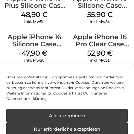
Plus Silicone Case
Silicone Case
MagSafe Denim
MagSafe Plum
48,90
€
55,90
€
inkl. MwSt.
inkl. MwSt.
Apple iPhone 16
Apple iPhone 16
Silicone Case
Pro Clear Case
MagSafe Fuchsia
MagSafe
47,90
€
52,90
€
Transparent
inkl. MwSt.
inkl. MwSt.
Um unsere Website für Dich optimal zu gestalten und fortlaufend
verbessern zu können, verwenden wir Cookies. Durch die weitere
Nutzung der Website stimmst Du der Verwendung von Cookies zu.
Impressum
Weitere Informationen zu Cookies erhältst Du in unserer
Datenschutzerklärung.
AGB
Datenschutz
Alle akzeptieren
Vertrag widerrufen
Nur erforderliche akzeptieren