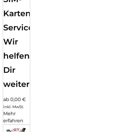
du es nur noch aufsetzen musst. Einfach auflegen, Lasche
ziehen, ansaugen lassen, abnehmen – und schon sitzt das
Karten
Panzerglas in nur 3 Sekunden perfekt, blasenfrei und exakt
ausgerichtet auf deinem Display. Die intelligente
Service:
Montagehilfe sorgt dabei für eine präzise Positionierung,
reduziert Staubpartikel und verhindert ein Verrutschen. Dank
der intuitiven Anwendung gelingt die Installation garantiert
Wir
auch ohne Erfahrung.
helfen
Dir
weiter
ab 0,00 €
inkl. MwSt.
Mehr
erfahren