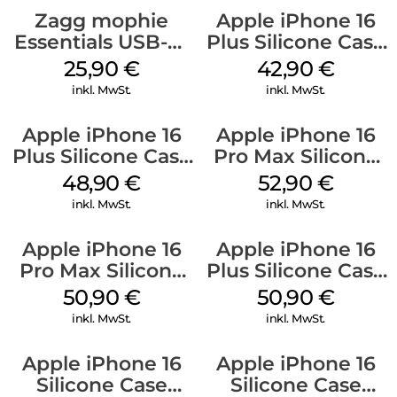
Zagg mophie
Apple iPhone 16
Essentials USB-C-
Plus Silicone Case
20W Charger PD
MagSafe Plum
25,90
€
42,90
€
Weiß
inkl. MwSt.
inkl. MwSt.
Apple iPhone 16
Apple iPhone 16
Plus Silicone Case
Pro Max Silicone
MagSafe Denim
Case MagSafe
48,90
€
52,90
€
Ultramarine
inkl. MwSt.
inkl. MwSt.
Apple iPhone 16
Apple iPhone 16
Pro Max Silicone
Plus Silicone Case
Case MagSafe
MagSafe Lake
50,90
€
50,90
€
Denim
Green
inkl. MwSt.
inkl. MwSt.
Apple iPhone 16
Apple iPhone 16
Silicone Case
Silicone Case