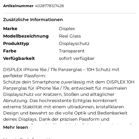
Artikelnummer
4028778127428
Zusätzliche Informationen
Marke
Displex
Modellbezeichnung
Real Glass
Produkttyp
Displayschutz
Farbe
Transparent
Verfügbarkeit
sofort verfügbar
DISPLEX iPhone 16e / 17e Panzerglas – 10H Schutz mit
perfekter Passform:
Schütze dein Smartphone zuverlässig mit dem DISPLEX 10H
Panzerglas für iPhone 16e / 17e, entwickelt für maximalen
Displayschutz vor Kratzern, Stößen und alltäglicher
Abnutzung. Das hochresistente Echtglas kombiniert
extreme Stabilität mit einem ultradünnen, kristallklaren
Design und bewahrt so die volle Optik und Bedienbarkeit
deines Displays. Dank der präzisen Passform und
ultradünnen Bauweise fügt sich das Schutzglas nahtlos auf
Mehr lesen
dein iPhone ein und bleibt vollständig kompatibel mit allen
gängigen Handyhüllen. Mit dem EASY-ON MountMaster