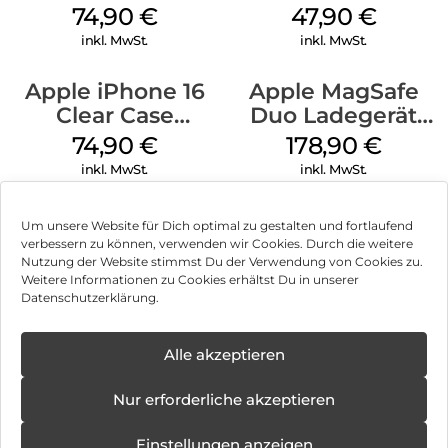
MagSafe Lake
MagSafe Fuchsia
74,90
€
47,90
€
Green
inkl. MwSt.
inkl. MwSt.
Apple iPhone 16
Apple MagSafe
Clear Case
Duo Ladegerät
MagSafe
Weiß
74,90
€
178,90
€
Transparent
inkl. MwSt.
inkl. MwSt.
Um unsere Website für Dich optimal zu gestalten und fortlaufend
verbessern zu können, verwenden wir Cookies. Durch die weitere
Nutzung der Website stimmst Du der Verwendung von Cookies zu.
Impressum
Weitere Informationen zu Cookies erhältst Du in unserer
Datenschutzerklärung.
AGB
Datenschutz
Alle akzeptieren
Können wir Dir behilflich sein?
Vertrag widerrufen
Nur erforderliche akzeptieren
Hinweis zur Batterieentsorgung
Einstellungen anzeigen