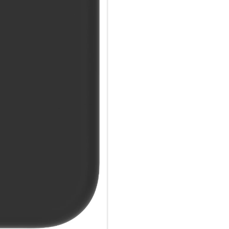
Kunststoff und trägt dazu bei
Plastikflaschen belastet wird. 
Rutschfestes Material mit su
Genießen Sie eine Hülle, die a
Monaco verfügt über eine rutsc
zu einem Vergnügen macht.
3-Schicht-Aufprallschutz:
Das mit einem 3-lagigen Aufp
Schutz gegen Stürze und behäl
außerdem über ein Mikrofaserf
bietet, während die erhöhten 
MagSafe-Kompatibilität:
Der integrierte MagSafe-Magn
Zubehör und kabellosem Lade