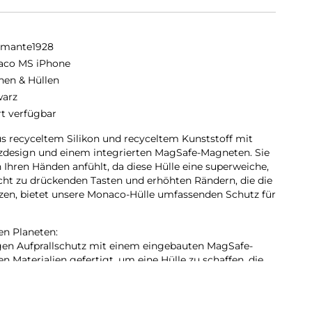
amante1928
co MS iPhone
hen & Hüllen
arz
rt verfügbar
us recyceltem Silikon und recyceltem Kunststoff mit
tzdesign und einem integrierten MagSafe-Magneten. Sie
n Ihren Händen anfühlt, da diese Hülle eine superweiche,
eicht zu drückenden Tasten und erhöhten Rändern, die die
zen, bietet unsere Monaco-Hülle umfassenden Schutz für
en Planeten:
gen Aufprallschutz mit einem eingebauten MagSafe-
n Materialien gefertigt, um eine Hülle zu schaffen, die
n als auch durch ihre Haptik auszeichnet.
rialien:
 recyceltem Silikon und GRS-zertifiziertem, recyceltem