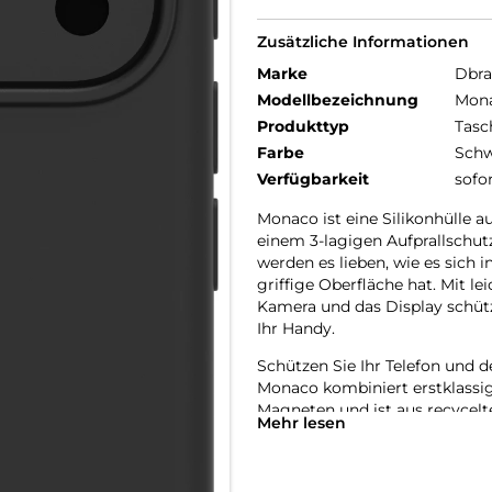
Zusätzliche Informationen
Marke
Dbr
Modellbezeichnung
Mona
Produkttyp
Tasc
Farbe
Schw
Verfügbarkeit
sofo
Monaco ist eine Silikonhülle a
einem 3-lagigen Aufprallschu
werden es lieben, wie es sich i
griffige Oberfläche hat. Mit l
Kamera und das Display schüt
Ihr Handy.
Schützen Sie Ihr Telefon und d
Monaco kombiniert erstklassi
Magneten und ist aus recycelte
Mehr lesen
sich sowohl durch ihre Funktio
Hergestellt aus recycelten Mate
Jede Monaco Hülle besteht aus