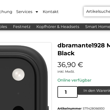
chung
Services
Kontakt
bles
Festnetz
Kopfhörer & Headsets
Smart Hom
dbramante1928 M
Black
36,90
€
inkl. MwSt.
Online verfügbar
In den Waren
Artikelnummer
5711428066930