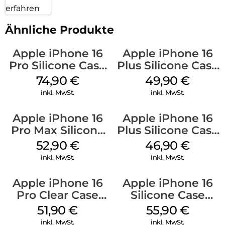
erfahren
Ähnliche Produkte
Apple iPhone 16
Apple iPhone 16
Pro Silicone Case
Plus Silicone Case
MagSafe Black
MagSafe Lake
74,90
€
49,90
€
Green
inkl. MwSt.
inkl. MwSt.
Apple iPhone 16
Apple iPhone 16
Pro Max Silicone
Plus Silicone Case
Case MagSafe
MagSafe Stone
52,90
€
46,90
€
Ultramarine
Gray
inkl. MwSt.
inkl. MwSt.
Apple iPhone 16
Apple iPhone 16
Pro Clear Case
Silicone Case
MagSafe
MagSafe Plum
51,90
€
55,90
€
Transparent
inkl. MwSt.
inkl. MwSt.