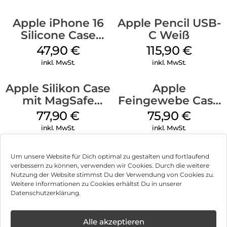
Apple iPhone 16
Apple Pencil USB-
Silicone Case
C Weiß
MagSafe Fuchsia
47,90
€
115,90
€
inkl. MwSt.
inkl. MwSt.
Apple Silikon Case
Apple
mit MagSafe
Feingewebe Case
iPhone 14 Pro
iPhone 15 Pro
77,90
€
75,90
€
(PRODUCT)RED
MagSafe Schwarz
inkl. MwSt.
inkl. MwSt.
Um unsere Website für Dich optimal zu gestalten und fortlaufend
verbessern zu können, verwenden wir Cookies. Durch die weitere
Nutzung der Website stimmst Du der Verwendung von Cookies zu.
Impressum
Weitere Informationen zu Cookies erhältst Du in unserer
Datenschutzerklärung.
AGB
Datenschutz
Alle akzeptieren
Können wir Dir behilflich sein?