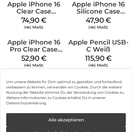
Apple iPhone 16
Apple iPhone 16
Clear Case
Silicone Case
MagSafe
MagSafe Fuchsia
74,90
€
47,90
€
Transparent
inkl. MwSt.
inkl. MwSt.
Apple iPhone 16
Apple Pencil USB-
Pro Clear Case
C Weiß
MagSafe
52,90
€
115,90
€
Transparent
inkl. MwSt.
inkl. MwSt.
Um unsere Website für Dich optimal zu gestalten und fortlaufend
verbessern zu können, verwenden wir Cookies. Durch die weitere
Nutzung der Website stimmst Du der Verwendung von Cookies zu.
Impressum
Weitere Informationen zu Cookies erhältst Du in unserer
Datenschutzerklärung.
AGB
Datenschutz
Alle akzeptieren
Vertrag widerrufen