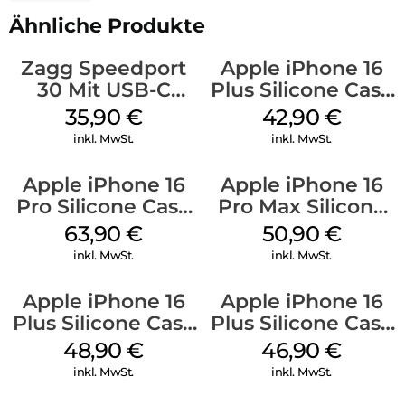
Ähnliche Produkte
Zagg Speedport
Apple iPhone 16
30 Mit USB-C
Plus Silicone Case
Kabel Weiß
MagSafe Plum
35,90
€
42,90
€
inkl. MwSt.
inkl. MwSt.
Apple iPhone 16
Apple iPhone 16
Pro Silicone Case
Pro Max Silicone
MagSafe Denim
Case MagSafe
63,90
€
50,90
€
Denim
inkl. MwSt.
inkl. MwSt.
Apple iPhone 16
Apple iPhone 16
Plus Silicone Case
Plus Silicone Case
MagSafe Denim
MagSafe Stone
48,90
€
46,90
€
Gray
inkl. MwSt.
inkl. MwSt.