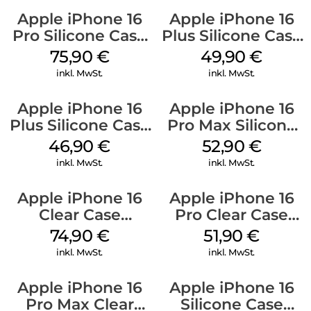
Apple iPhone 16
Apple iPhone 16
Pro Silicone Case
Plus Silicone Case
MagSafe Stone
MagSafe Lake
75,90
€
49,90
€
Gray
Green
inkl. MwSt.
inkl. MwSt.
Apple iPhone 16
Apple iPhone 16
Plus Silicone Case
Pro Max Silicone
MagSafe Stone
Case MagSafe
46,90
€
52,90
€
Gray
Ultramarine
inkl. MwSt.
inkl. MwSt.
Apple iPhone 16
Apple iPhone 16
Clear Case
Pro Clear Case
MagSafe
MagSafe
74,90
€
51,90
€
Transparent
Transparent
inkl. MwSt.
inkl. MwSt.
Apple iPhone 16
Apple iPhone 16
Pro Max Clear
Silicone Case