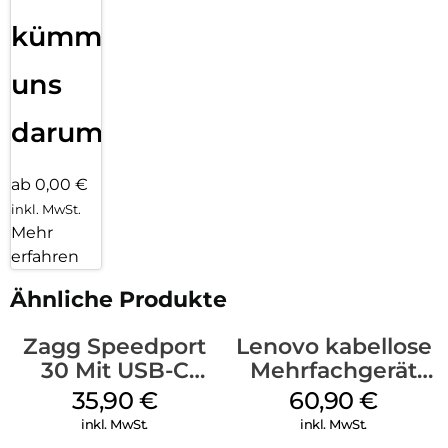
kümmern
uns
darum!
ab 0,00 €
inkl. MwSt.
Mehr
erfahren
Ähnliche Produkte
Zagg Speedport
Lenovo kabellose
30 Mit USB-C
Mehrfachgerät
Kabel Weiß
Luna Grey
35,90
€
60,90
€
inkl. MwSt.
inkl. MwSt.