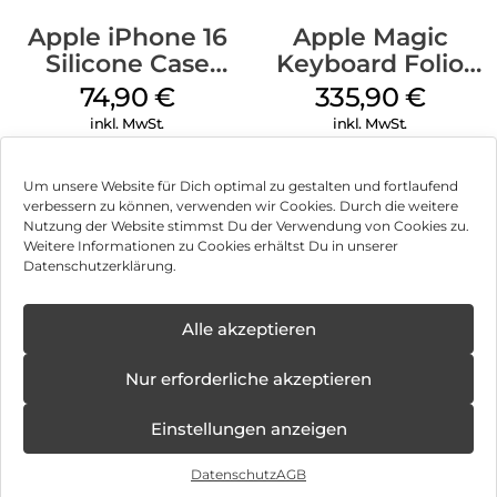
Apple iPhone 16
Apple Magic
Silicone Case
Keyboard Folio
MagSafe Lake
iPad 10.9″ (10.Gen.)
74,90
€
335,90
€
Green
Weiß
inkl. MwSt.
inkl. MwSt.
Um unsere Website für Dich optimal zu gestalten und fortlaufend
verbessern zu können, verwenden wir Cookies. Durch die weitere
Nutzung der Website stimmst Du der Verwendung von Cookies zu.
Impressum
Weitere Informationen zu Cookies erhältst Du in unserer
Datenschutzerklärung.
AGB
Datenschutz
Alle akzeptieren
Vertrag widerrufen
Nur erforderliche akzeptieren
Hinweis zur Batterieentsorgung
Einstellungen anzeigen
Newsletter
Datenschutz
AGB
©
2026
, Brodos AG – All Rights Reserved.