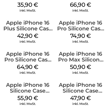
Kabel Weiß
Case MagSafe
35,90
€
66,90
€
Black
inkl. MwSt.
inkl. MwSt.
Apple iPhone 16
Apple iPhone 16
Plus Silicone Case
Pro Silicone Case
MagSafe Plum
MagSafe Black
42,90
€
74,90
€
inkl. MwSt.
inkl. MwSt.
Apple iPhone 16
Apple iPhone 16
Pro Silicone Case
Pro Max Silicone
MagSafe Denim
Case MagSafe
64,90
€
50,90
€
Denim
inkl. MwSt.
inkl. MwSt.
Apple iPhone 16
Apple iPhone 16
Silicone Case
Silicone Case
MagSafe
MagSafe Fuchsia
55,90
€
47,90
€
Ultramarine
inkl. MwSt.
inkl. MwSt.