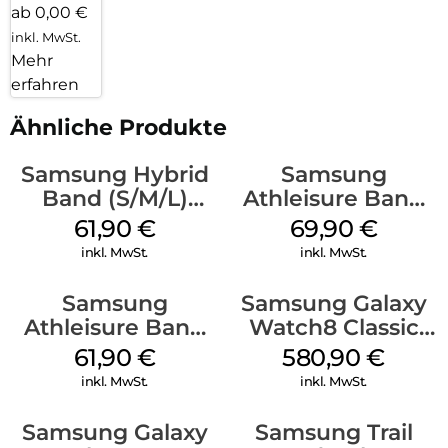
ab 0,00 €
inkl. MwSt.
Mehr
erfahren
Ähnliche Produkte
Samsung Hybrid
Samsung
Band (S/M/L)
Athleisure Band
Galaxy
(M/L) Galaxy
61,90
€
69,90
€
Watch8/Watch8
Watch8/Watch8
inkl. MwSt.
inkl. MwSt.
Classic Taupe
Classic Graphite
Samsung
Samsung Galaxy
Athleisure Band
Watch8 Classic
(M/L) Galaxy
White
61,90
€
580,90
€
Watch8/Watch8
inkl. MwSt.
inkl. MwSt.
Classic Green
Samsung Galaxy
Samsung Trail