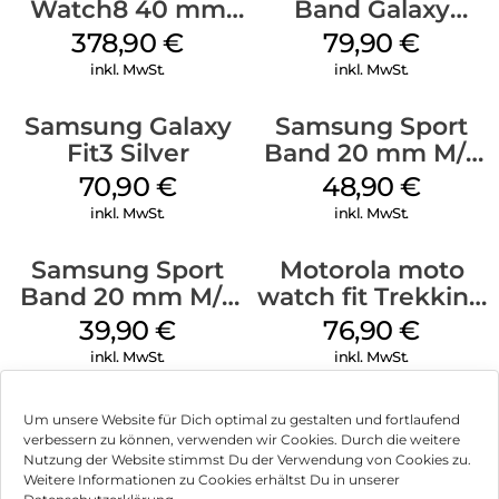
Watch8 40 mm
Band Galaxy
Graphite
Watch Ultra
378,90
€
79,90
€
Orange
inkl. MwSt.
inkl. MwSt.
Samsung Galaxy
Samsung Sport
Fit3 Silver
Band 20 mm M/L
Galaxy Watch
70,90
€
48,90
€
Series Silber
inkl. MwSt.
inkl. MwSt.
Samsung Sport
Motorola moto
Band 20 mm M/L
watch fit Trekking
Galaxy Watch4
Green
39,90
€
76,90
€
Serie Graphite
inkl. MwSt.
inkl. MwSt.
Um unsere Website für Dich optimal zu gestalten und fortlaufend
verbessern zu können, verwenden wir Cookies. Durch die weitere
Nutzung der Website stimmst Du der Verwendung von Cookies zu.
Impressum
Weitere Informationen zu Cookies erhältst Du in unserer