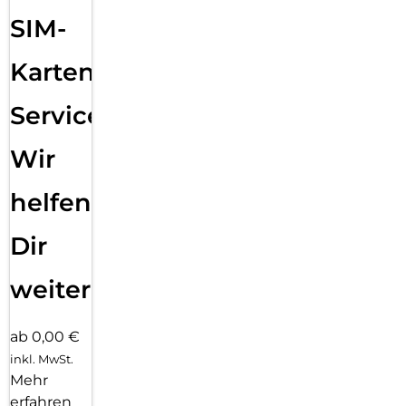
Sende eine Textnachricht, nimm einen Anruf an, hör Musik,
SIM-
verwende Siri und erhalte Mitteilungen. Die Series 11 (GPS)
funktioniert mit deinem iPhone und im WLAN, damit du in
Verbindung bleibst.
Karten
Service:
Wir
helfen
Dir
weiter
ab 0,00 €
inkl. MwSt.
Mehr
erfahren