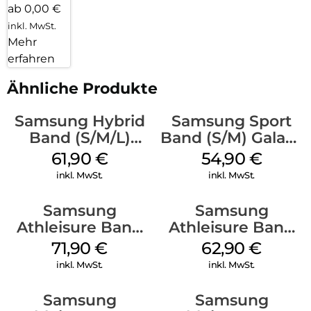
ab 0,00 €
inkl. MwSt.
Mehr
erfahren
Ähnliche Produkte
Samsung Hybrid
Samsung Sport
Band (S/M/L)
Band (S/M) Galaxy
Galaxy
Watch8/Watch8
61,90
€
54,90
€
Watch8/Watch8
Classic Graphite
inkl. MwSt.
inkl. MwSt.
Classic Taupe
Samsung
Samsung
Athleisure Band
Athleisure Band
(S/M) Galaxy
(S/M) Galaxy
71,90
€
62,90
€
Watch8/Watch8
Watch8/Watch8
inkl. MwSt.
inkl. MwSt.
Classic Sage
Classic Graphite
Samsung
Samsung