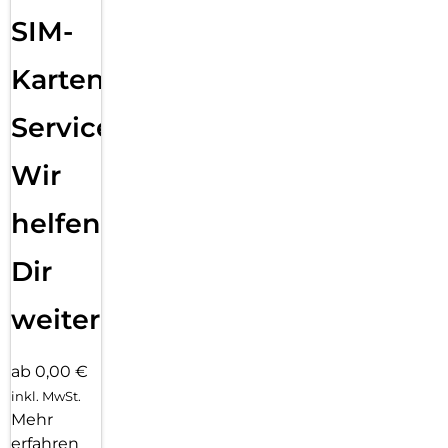
Sende eine Textnachricht, ruf jemanden an, lade Musik und
SIM-
Podcasts und kontaktiere den Notruf – alles ohne dein
iPhone. Und jetzt bist du mit schnellem 5G unterwegs noch
besser verbunden.
Karten
Service:
Wir
helfen
Dir
weiter
ab 0,00 €
inkl. MwSt.
Mehr
erfahren