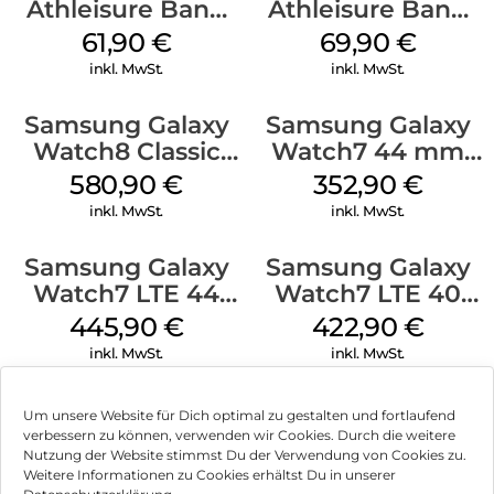
Athleisure Band
Athleisure Band
(M/L) Galaxy
(M/L) Galaxy
61,90
€
69,90
€
Watch8/Watch8
Watch8/Watch8
inkl. MwSt.
inkl. MwSt.
Classic Green
Classic Graphite
Samsung Galaxy
Samsung Galaxy
Watch8 Classic
Watch7 44 mm
White
Silver
580,90
€
352,90
€
inkl. MwSt.
inkl. MwSt.
Samsung Galaxy
Samsung Galaxy
Watch7 LTE 44
Watch7 LTE 40
mm Green
mm Cream
445,90
€
422,90
€
inkl. MwSt.
inkl. MwSt.
Um unsere Website für Dich optimal zu gestalten und fortlaufend
verbessern zu können, verwenden wir Cookies. Durch die weitere
Nutzung der Website stimmst Du der Verwendung von Cookies zu.
Impressum
Weitere Informationen zu Cookies erhältst Du in unserer