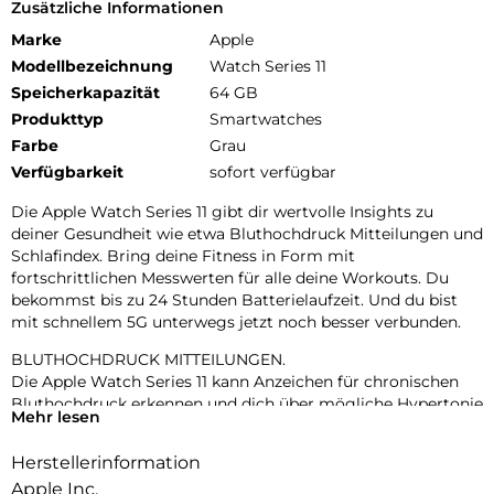
Zusätzliche Informationen
Marke
Apple
Modellbezeichnung
Watch Series 11
Speicherkapazität
64 GB
Produkttyp
Smartwatches
Farbe
Grau
Verfügbarkeit
sofort verfügbar
Die Apple Watch Series 11 gibt dir wertvolle Insights zu
deiner Gesundheit wie etwa Bluthochdruck Mitteilungen und
Schlafindex. Bring deine Fitness in Form mit
fortschrittlichen Messwerten für alle deine Workouts. Du
bekommst bis zu 24 Stunden Batterielaufzeit. Und du bist
mit schnellem 5G unterwegs jetzt noch besser verbunden.
BLUTHOCHDRUCK MITTEILUNGEN.
Die Apple Watch Series 11 kann Anzeichen für chronischen
Bluthochdruck erkennen und dich über mögliche Hypertonie
Mehr lesen
informieren.
Herstellerinformation
KENN DEINEN SCHLAFINDEX.
Mit dem Schlafindex kannst du einfach deinen Schlaf tracken.
Apple Inc.