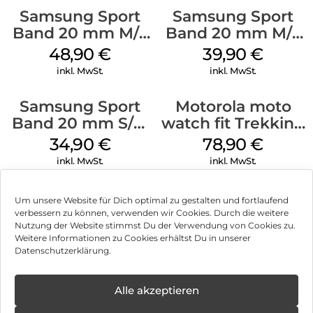
Samsung Sport
Samsung Sport
Band 20 mm M/L
Band 20 mm M/L
Galaxy Watch
Galaxy Watch4
48,90
€
39,90
€
Series Silber
Serie Graphite
inkl. MwSt.
inkl. MwSt.
Samsung Sport
Motorola moto
Band 20 mm S/M
watch fit Trekking
Galaxy Watch4
Green
34,90
€
78,90
€
Serie Graphite
inkl. MwSt.
inkl. MwSt.
Um unsere Website für Dich optimal zu gestalten und fortlaufend
verbessern zu können, verwenden wir Cookies. Durch die weitere
Nutzung der Website stimmst Du der Verwendung von Cookies zu.
Impressum
Weitere Informationen zu Cookies erhältst Du in unserer
Datenschutzerklärung.
AGB
Datenschutz
Alle akzeptieren
Können wir Dir behilflich sein?