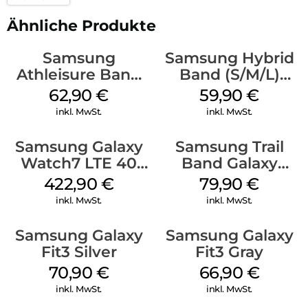
Ähnliche Produkte
Samsung
Samsung Hybrid
Athleisure Band
Band (S/M/L)
(S/M) Galaxy
Galaxy
62,90
€
59,90
€
Watch8/Watch8
Watch8/Watch8
inkl. MwSt.
inkl. MwSt.
Classic Graphite
Classic Blue
Samsung Galaxy
Samsung Trail
Watch7 LTE 40
Band Galaxy
mm Cream
Watch Ultra
422,90
€
79,90
€
Orange
inkl. MwSt.
inkl. MwSt.
Samsung Galaxy
Samsung Galaxy
Fit3 Silver
Fit3 Gray
70,90
€
66,90
€
inkl. MwSt.
inkl. MwSt.