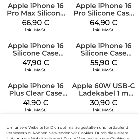
Apple iPhone 16
Apple iPhone 16
Pro Max Silicone
Pro Silicone Case
Case MagSafe
MagSafe Denim
66,90
€
64,90
€
Black
inkl. MwSt.
inkl. MwSt.
Apple iPhone 16
Apple iPhone 16
Silicone Case
Silicone Case
MagSafe Fuchsia
MagSafe
47,90
€
55,90
€
Ultramarine
inkl. MwSt.
inkl. MwSt.
Apple iPhone 16
Apple 60W USB-C
Plus Clear Case
Ladekabel 1 m
MagSafe
Weiß
41,90
€
30,90
€
Transparent
inkl. MwSt.
inkl. MwSt.
Um unsere Website für Dich optimal zu gestalten und fortlaufend
verbessern zu können, verwenden wir Cookies. Durch die weitere
Nutzung der Website stimmst Du der Verwendung von Cookies zu.