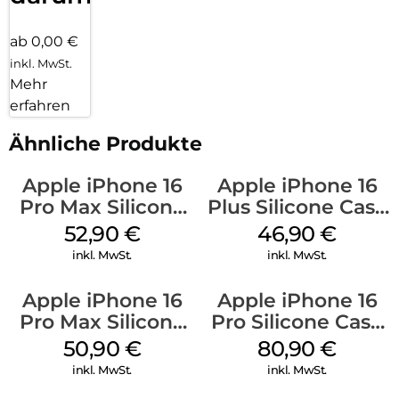
ab 0,00 €
inkl. MwSt.
Mehr
erfahren
Ähnliche Produkte
Apple iPhone 16
Apple iPhone 16
Pro Max Silicone
Plus Silicone Case
Case MagSafe
MagSafe Stone
52,90
€
46,90
€
Ultramarine
Gray
inkl. MwSt.
inkl. MwSt.
Apple iPhone 16
Apple iPhone 16
Pro Max Silicone
Pro Silicone Case
Case MagSafe
MagSafe Stone
50,90
€
80,90
€
Denim
Gray
inkl. MwSt.
inkl. MwSt.