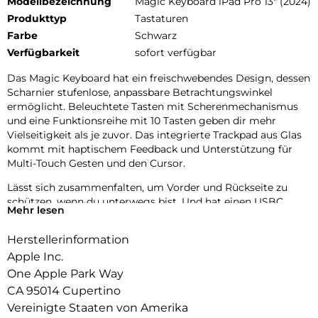
Modellbezeichnung
Magic Keyboard iPad Pro 13" (2024)
Produkttyp
Tastaturen
Farbe
Schwarz
Verfügbarkeit
sofort verfügbar
Das Magic Keyboard hat ein freischwebendes Design, dessen
Scharnier stufenlose, anpassbare Betrachtungswinkel
ermöglicht. Beleuchtete Tasten mit Scherenmechanismus
und eine Funktionsreihe mit 10 Tasten geben dir mehr
Vielseitigkeit als je zuvor. Das integrierte Trackpad aus Glas
kommt mit haptischem Feedback und Unterstützung für
Multi-Touch Gesten und den Cursor.
Lässt sich zusammenfalten, um Vorder und Rückseite zu
schützen, wenn du unterwegs bist. Und hat einen USBC
Mehr lesen
Anschluss zum PassThrough Laden. Erhältlich in Schwarz
oder Weiß.
Herstellerinformation
Apple Inc.
One Apple Park Way
CA 95014 Cupertino
Vereinigte Staaten von Amerika