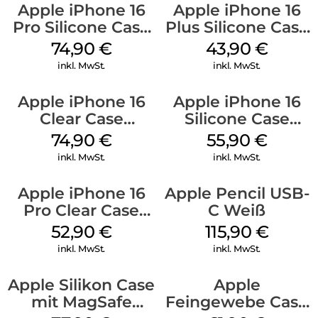
Apple iPhone 16
Apple iPhone 16
Pro Silicone Case
Plus Silicone Case
MagSafe Black
MagSafe Black
74,90
€
43,90
€
inkl. MwSt.
inkl. MwSt.
Apple iPhone 16
Apple iPhone 16
Clear Case
Silicone Case
MagSafe
MagSafe
74,90
€
55,90
€
Transparent
Ultramarine
inkl. MwSt.
inkl. MwSt.
Apple iPhone 16
Apple Pencil USB-
Pro Clear Case
C Weiß
MagSafe
52,90
€
115,90
€
Transparent
inkl. MwSt.
inkl. MwSt.
Apple Silikon Case
Apple
mit MagSafe
Feingewebe Case