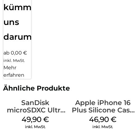
kümmern
uns
darum!
ab 0,00 €
inkl. MwSt.
Mehr
erfahren
Ähnliche Produkte
SanDisk
Apple iPhone 16
microSDXC Ultra
Plus Silicone Case
128 GB + Adapter
MagSafe Stone
49,90
€
46,90
€
Mobile
Gray
inkl. MwSt.
inkl. MwSt.