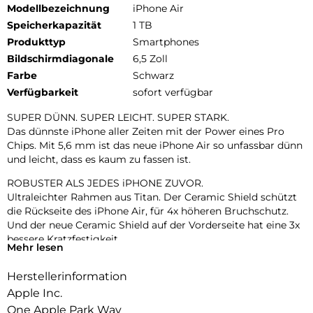
Modellbezeichnung
iPhone Air
Speicherkapazität
1 TB
Produkttyp
Smartphones
Bildschirmdiagonale
6,5 Zoll
Farbe
Schwarz
Verfügbarkeit
sofort verfügbar
SUPER DÜNN. SUPER LEICHT. SUPER STARK.
Das dünnste iPhone aller Zeiten mit der Power eines Pro
Chips. Mit 5,6 mm ist das neue iPhone Air so unfassbar dünn
und leicht, dass es kaum zu fassen ist.
ROBUSTER ALS JEDES iPHONE ZUVOR.
Ultraleichter Rahmen aus Titan. Der Ceramic Shield schützt
die Rückseite des iPhone Air, für 4x höheren Bruchschutz.
Und der neue Ceramic Shield auf der Vorderseite hat eine 3x
bessere Kratzfestigkeit.
Mehr lesen
ZWEI FORTSCHRITTLICHE KAMERAS IN EINER.
Herstellerinformation
48 MP Fusion Kamera-System mit 2x Zoom in optischer
Qualität. Mach einfach perfekte Aufnahmen – direkt von dort,
Apple Inc.
wo du stehst.
One Apple Park Way