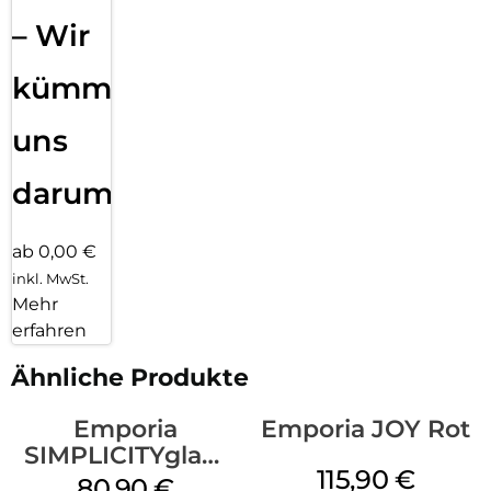
– Wir
kümmern
uns
darum!
ab 0,00 €
inkl. MwSt.
Mehr
erfahren
Ähnliche Produkte
Emporia
Emporia JOY Rot
SIMPLICITYglam
115,90
€
Weiss
80,90
€