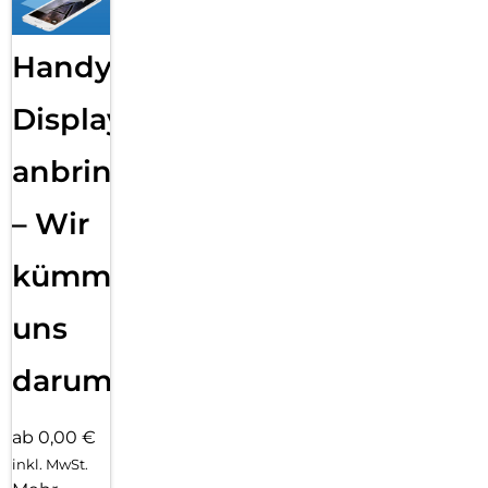
Handy
Displayfolie
anbringen
– Wir
kümmern
uns
darum!
ab 0,00 €
inkl. MwSt.