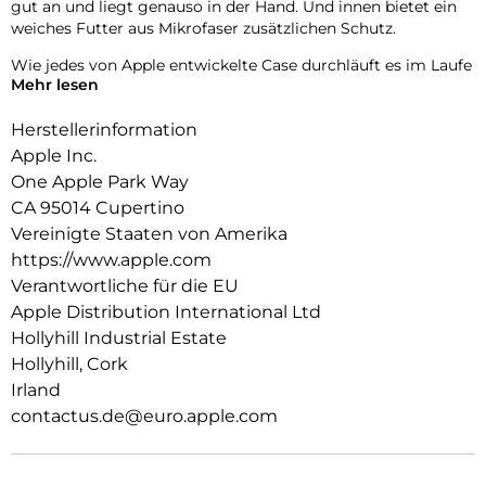
gut an und liegt genauso in der Hand. Und innen bietet ein
weiches Futter aus Mikrofaser zusätzlichen Schutz.
Wie jedes von Apple entwickelte Case durchläuft es im Laufe
Mehr lesen
des Design und Fertigungsprozesses Tausende von
Teststunden. Deshalb sieht es nicht nur großartig aus,
Herstellerinformation
sondern ist auch dafür gemacht, dein iPhone vor Kratzern
und bei Stürzen zu schützen.
Apple Inc.
One Apple Park Way
CA 95014 Cupertino
Vereinigte Staaten von Amerika
https://www.apple.com
Verantwortliche für die EU
Apple Distribution International Ltd
Hollyhill Industrial Estate
Hollyhill, Cork
Irland
contactus.de@euro.apple.com