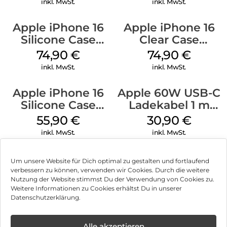
inkl. MwSt.
inkl. MwSt.
Apple iPhone 16
Apple iPhone 16
Silicone Case
Clear Case
MagSafe Lake
MagSafe
74,90
€
74,90
€
Green
Transparent
inkl. MwSt.
inkl. MwSt.
Apple iPhone 16
Apple 60W USB-C
Silicone Case
Ladekabel 1 m
MagSafe
Weiß
55,90
€
30,90
€
Ultramarine
inkl. MwSt.
inkl. MwSt.
Um unsere Website für Dich optimal zu gestalten und fortlaufend
verbessern zu können, verwenden wir Cookies. Durch die weitere
Nutzung der Website stimmst Du der Verwendung von Cookies zu.
Impressum
Weitere Informationen zu Cookies erhältst Du in unserer
Datenschutzerklärung.
AGB
Datenschutz
Alle akzeptieren