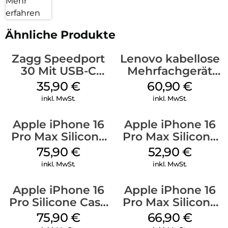
Mehr
erfahren
Ähnliche Produkte
Zagg Speedport
Lenovo kabellose
30 Mit USB-C
Mehrfachgerät
Kabel Weiß
Luna Grey
35,90
€
60,90
€
inkl. MwSt.
inkl. MwSt.
Apple iPhone 16
Apple iPhone 16
Pro Max Silicone
Pro Max Silicone
Case MagSafe
Case MagSafe
75,90
€
52,90
€
Stone Gray
Ultramarine
inkl. MwSt.
inkl. MwSt.
Apple iPhone 16
Apple iPhone 16
Pro Silicone Case
Pro Max Silicone
MagSafe Stone
Case MagSafe
75,90
€
66,90
€
Gray
Black