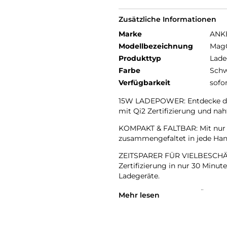
Zusätzliche Informationen
Marke
ANK
Modellbezeichnung
MagG
Produkttyp
Lade
Farbe
Schw
Verfügbarkeit
sofo
15W LADEPOWER: Entdecke die
mit Qi2 Zertifizierung und nah
KOMPAKT & FALTBAR: Mit nur 1
zusammengefaltet in jede Hand
ZEITSPARER FÜR VIELBESCHÄF
Zertifizierung in nur 30 Minut
Ladegeräte.
3-in-1 APPLE LADEGERÄT: Lade
Mehr lesen
nutze den eingebauten, verste
Das ultimative Ladeerlebnis: 