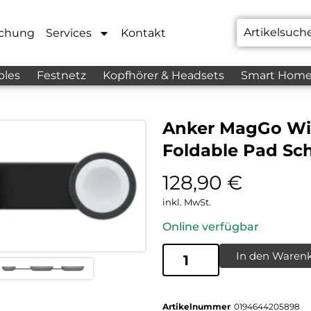
chung
Services
Kontakt
bles
Festnetz
Kopfhörer & Headsets
Smart Hom
Anker MagGo Wire
Foldable Pad Sc
128,90
€
inkl. MwSt.
Online verfügbar
In den Waren
Artikelnummer
0194644205898