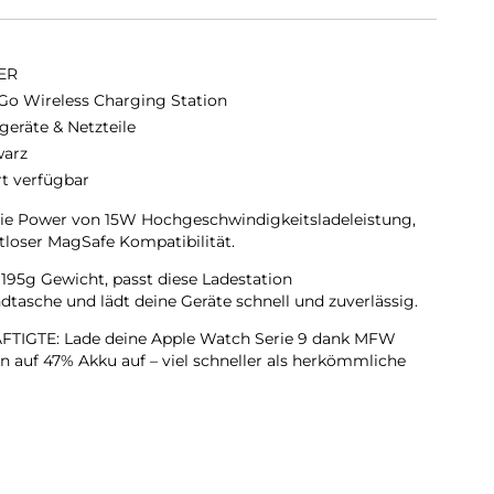
ER
o Wireless Charging Station
geräte & Netzteile
arz
rt verfügbar
 Power von 15W Hochgeschwindigkeitsladeleistung,
tloser MagSafe Kompatibilität.
95g Gewicht, passt diese Ladestation
tasche und lädt deine Geräte schnell und zuverlässig.
TIGTE: Lade deine Apple Watch Serie 9 dank MFW
en auf 47% Akku auf – viel schneller als herkömmliche
 iPhone, AirPods und Apple Watch gleichzeitig, und
llbaren Handy-Ständer als Halterung.
Tauche ein in bahnbrechendes Laden mit Wireless