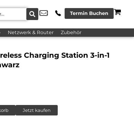
Termin Buchen
e
Netzwerk & Router
Zubehör
less Charging Station 3-in-1
hwarz
korb
Jetzt kaufen