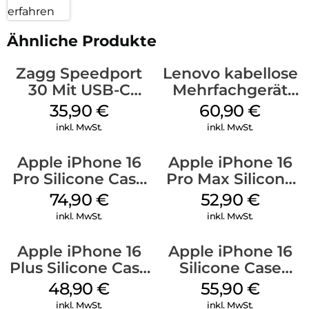
erfahren
Ähnliche Produkte
Zagg Speedport
Lenovo kabellose
30 Mit USB-C
Mehrfachgerät
Kabel Weiß
Luna Grey
35,90
€
60,90
€
inkl. MwSt.
inkl. MwSt.
Apple iPhone 16
Apple iPhone 16
Pro Silicone Case
Pro Max Silicone
MagSafe Black
Case MagSafe
74,90
€
52,90
€
Ultramarine
inkl. MwSt.
inkl. MwSt.
Apple iPhone 16
Apple iPhone 16
Plus Silicone Case
Silicone Case
MagSafe Denim
MagSafe
48,90
€
55,90
€
Ultramarine
inkl. MwSt.
inkl. MwSt.