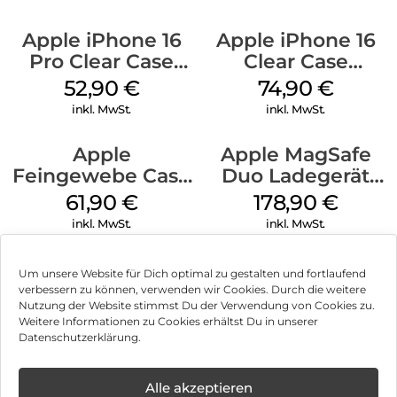
Apple iPhone 16
Apple iPhone 16
Pro Clear Case
Clear Case
MagSafe
MagSafe
52,90
€
74,90
€
Transparent
Transparent
inkl. MwSt.
inkl. MwSt.
Apple
Apple MagSafe
Feingewebe Case
Duo Ladegerät
iPhone 15 Pro
Weiß
61,90
€
178,90
€
MagSafe Schwarz
inkl. MwSt.
inkl. MwSt.
Um unsere Website für Dich optimal zu gestalten und fortlaufend
verbessern zu können, verwenden wir Cookies. Durch die weitere
Nutzung der Website stimmst Du der Verwendung von Cookies zu.
Impressum
Weitere Informationen zu Cookies erhältst Du in unserer
Datenschutzerklärung.
AGB
Datenschutz
Alle akzeptieren