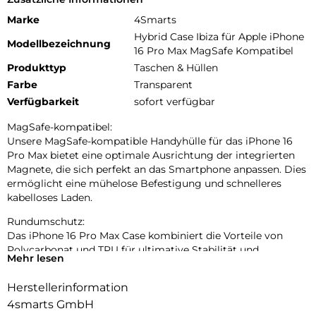
Marke
4Smarts
Hybrid Case Ibiza für Apple iPhone
Modellbezeichnung
16 Pro Max MagSafe Kompatibel
Produkttyp
Taschen & Hüllen
Farbe
Transparent
Verfügbarkeit
sofort verfügbar
MagSafe-kompatibel:
Unsere MagSafe-kompatible Handyhülle für das iPhone 16
Pro Max bietet eine optimale Ausrichtung der integrierten
Magnete, die sich perfekt an das Smartphone anpassen. Dies
ermöglicht eine mühelose Befestigung und schnelleres
kabelloses Laden.
Rundumschutz:
Das iPhone 16 Pro Max Case kombiniert die Vorteile von
Polycarbonat und TPU für ultimative Stabilität und
Mehr lesen
Stoßdämpfung. Das Polycarbonat verleiht der Hülle eine
robuste Struktur und schützt vor Kratzern und Abnutzung,
Herstellerinformation
während das TPU die Fähigkeit besitzt, Stöße effektiv zu
4smarts GmbH
absorbieren und das Handy vor versehentlichen Stürzen zu