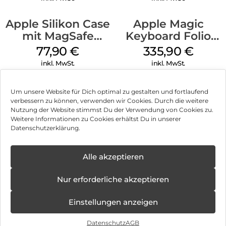
Apple Silikon Case
Apple Magic
mit MagSafe
Keyboard Folio
iPhone 14 Pro
iPad 10.9″ (10.Gen.)
77,90
€
335,90
€
(PRODUCT)RED
Weiß
inkl. MwSt.
inkl. MwSt.
Um unsere Website für Dich optimal zu gestalten und fortlaufend
verbessern zu können, verwenden wir Cookies. Durch die weitere
Nutzung der Website stimmst Du der Verwendung von Cookies zu.
Impressum
Weitere Informationen zu Cookies erhältst Du in unserer
Datenschutzerklärung.
AGB
Datenschutz
Alle akzeptieren
Vertrag widerrufen
Nur erforderliche akzeptieren
Hinweis zur Batterieentsorgung
Einstellungen anzeigen
Newsletter
Datenschutz
AGB
©
2026
, Brodos AG – All Rights Reserved.