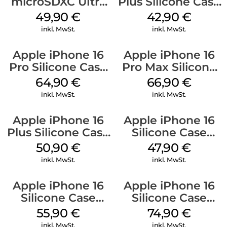
microSDXC Ultra
Plus Silicone Case
128 GB + Adapter
MagSafe Plum
49,90
€
42,90
€
Mobile
inkl. MwSt.
inkl. MwSt.
Apple iPhone 16
Apple iPhone 16
Pro Silicone Case
Pro Max Silicone
MagSafe Denim
Case MagSafe
64,90
€
66,90
€
Black
inkl. MwSt.
inkl. MwSt.
Apple iPhone 16
Apple iPhone 16
Plus Silicone Case
Silicone Case
MagSafe Lake
MagSafe Fuchsia
50,90
€
47,90
€
Green
inkl. MwSt.
inkl. MwSt.
Apple iPhone 16
Apple iPhone 16
Silicone Case
Silicone Case
MagSafe
MagSafe Black
55,90
€
74,90
€
Ultramarine
inkl. MwSt.
inkl. MwSt.