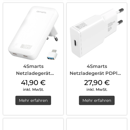
4Smarts
4Smarts
Netzladegerät
Netzladegerät PDPlug
FlatPlug Slim Dual
Slim 20W GaN 1C und
41,90
€
27,90
€
65W GaN 2...
U...
inkl. MwSt.
inkl. MwSt.
Mehr erfahren
Mehr erfahren