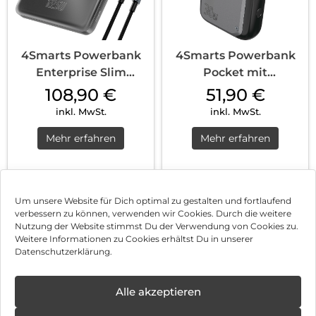
4Smarts Powerbank
4Smarts Powerbank
Enterprise Slim
Pocket mit
20000mAh 122.5W...
integriertem USB-C
108,90
€
51,90
€
Ka...
inkl. MwSt.
inkl. MwSt.
Mehr erfahren
Mehr erfahren
1
2
3
…
9
Nächste
Um unsere Website für Dich optimal zu gestalten und fortlaufend
verbessern zu können, verwenden wir Cookies. Durch die weitere
Nutzung der Website stimmst Du der Verwendung von Cookies zu.
Impressum
Weitere Informationen zu Cookies erhältst Du in unserer
Datenschutzerklärung.
AGB
Datenschutz
Alle akzeptieren