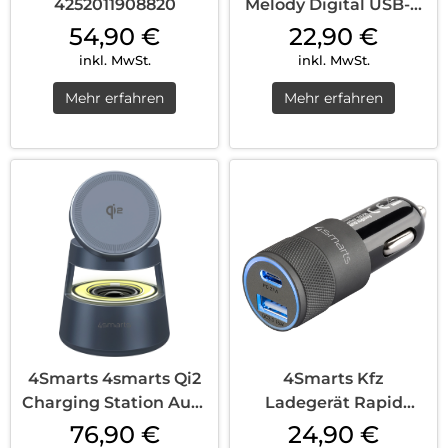
4252011908820
Melody Digital USB-C
Weiß
54,90
€
22,90
€
inkl. MwSt.
inkl. MwSt.
Mehr erfahren
Mehr erfahren
4Smarts 4smarts Qi2
4Smarts Kfz
Charging Station Aura
Ladegerät Rapid
Sound Sp...
Schwarz
76,90
€
24,90
€