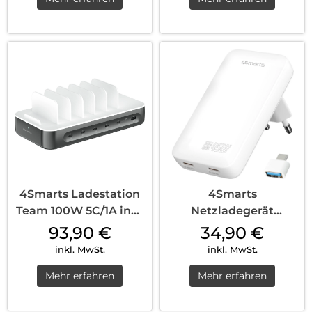
4Smarts Ladestation
4Smarts
Team 100W 5C/1A inkl.
Netzladegerät
6 Kabel...
FlatPlug Slim Dual
93,90
€
34,90
€
45W GaN 2...
inkl. MwSt.
inkl. MwSt.
Mehr erfahren
Mehr erfahren