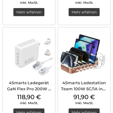
inkl. MwSt.
inkl. MwSt.
Mehr erfahren
Mehr erfahren
4Smarts Ladegerät
4Smarts Ladestation
GaN Flex Pro 200W 4
Team 100W 5C/1A inkl.
USB-C Travel...
6 Kabel...
118,90
€
91,90
€
inkl. MwSt.
inkl. MwSt.
Mehr erfahren
Mehr erfahren