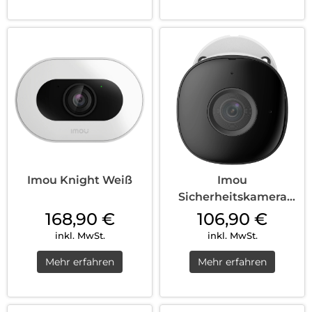
Imou Knight Weiß
Imou
Sicherheitskamera
Draußen IPC-F42EAP
168,90
€
106,90
€
Geschoss Weiß
inkl. MwSt.
inkl. MwSt.
Mehr erfahren
Mehr erfahren