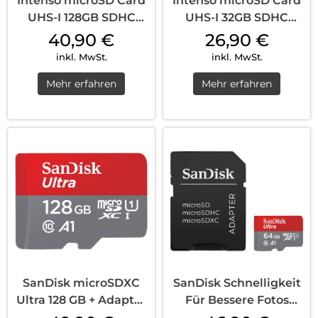
Intenso microSD Card
Intenso microSD Card
UHS-I 128GB SDHC
UHS-I 32GB SDHC
Performance Schwarz
Performance Schwarz
40,90
€
26,90
€
inkl. MwSt.
inkl. MwSt.
Mehr erfahren
Mehr erfahren
SanDisk microSDXC
SanDisk Schnelligkeit
Ultra 128 GB + Adapter
Für Bessere Fotos
Mobile
Stärkere App Leistung