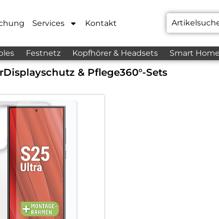
chung
Services
Kontakt
bles
Festnetz
Kopfhörer & Headsets
Smart Hom
r
Displayschutz & Pflege
360°-Sets