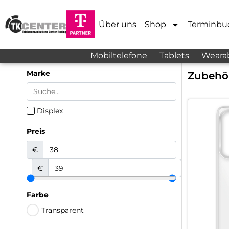
Über uns
Shop
Terminbu
Mobiltelefone
Tablets
Weara
Marke
Zubehö
Displex
Preis
€
€
Farbe
Transparent